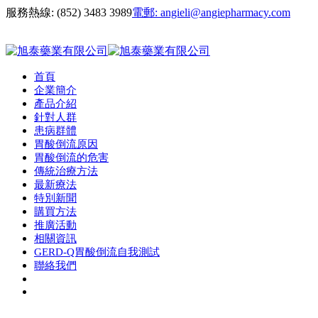
服務熱線:
(852) 3483 3989
電郵:
angieli@angiepharmacy.com
首頁
企業簡介
產品介紹
針對人群
患病群體
胃酸倒流原因
胃酸倒流的危害
傳統治療方法
最新療法
特別新聞
購買方法
推廣活動
相關資訊
GERD-Q胃酸倒流自我測試
聯絡我們