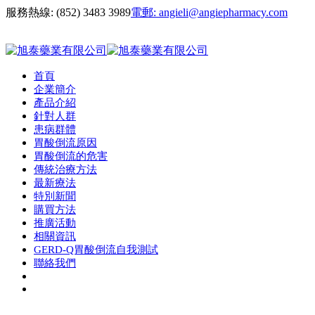
服務熱線:
(852) 3483 3989
電郵:
angieli@angiepharmacy.com
首頁
企業簡介
產品介紹
針對人群
患病群體
胃酸倒流原因
胃酸倒流的危害
傳統治療方法
最新療法
特別新聞
購買方法
推廣活動
相關資訊
GERD-Q胃酸倒流自我測試
聯絡我們