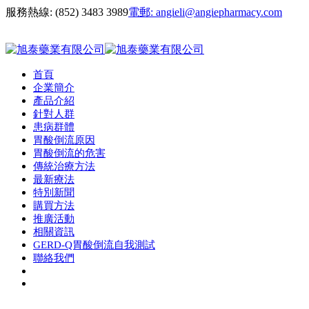
服務熱線:
(852) 3483 3989
電郵:
angieli@angiepharmacy.com
首頁
企業簡介
產品介紹
針對人群
患病群體
胃酸倒流原因
胃酸倒流的危害
傳統治療方法
最新療法
特別新聞
購買方法
推廣活動
相關資訊
GERD-Q胃酸倒流自我測試
聯絡我們