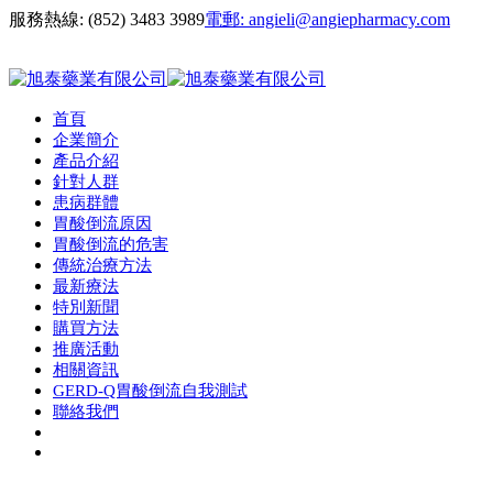
服務熱線:
(852) 3483 3989
電郵:
angieli@angiepharmacy.com
首頁
企業簡介
產品介紹
針對人群
患病群體
胃酸倒流原因
胃酸倒流的危害
傳統治療方法
最新療法
特別新聞
購買方法
推廣活動
相關資訊
GERD-Q胃酸倒流自我測試
聯絡我們