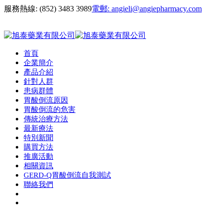
服務熱線:
(852) 3483 3989
電郵:
angieli@angiepharmacy.com
首頁
企業簡介
產品介紹
針對人群
患病群體
胃酸倒流原因
胃酸倒流的危害
傳統治療方法
最新療法
特別新聞
購買方法
推廣活動
相關資訊
GERD-Q胃酸倒流自我測試
聯絡我們