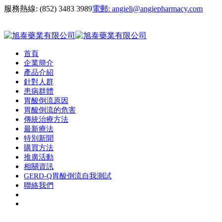
服務熱線:
(852) 3483 3989
電郵:
angieli@angiepharmacy.com
首頁
企業簡介
產品介紹
針對人群
患病群體
胃酸倒流原因
胃酸倒流的危害
傳統治療方法
最新療法
特別新聞
購買方法
推廣活動
相關資訊
GERD-Q胃酸倒流自我測試
聯絡我們