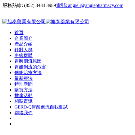
服務熱線:
(852) 3483 3989
電郵:
angieli@angiepharmacy.com
首頁
企業簡介
產品介紹
針對人群
患病群體
胃酸倒流原因
胃酸倒流的危害
傳統治療方法
最新療法
特別新聞
購買方法
推廣活動
相關資訊
GERD-Q胃酸倒流自我測試
聯絡我們