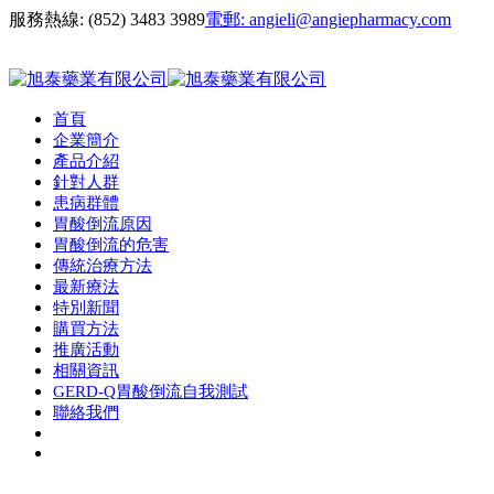
服務熱線:
(852) 3483 3989
電郵:
angieli@angiepharmacy.com
首頁
企業簡介
產品介紹
針對人群
患病群體
胃酸倒流原因
胃酸倒流的危害
傳統治療方法
最新療法
特別新聞
購買方法
推廣活動
相關資訊
GERD-Q胃酸倒流自我測試
聯絡我們