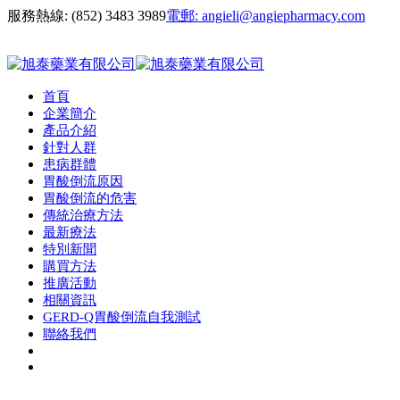
服務熱線:
(852) 3483 3989
電郵:
angieli@angiepharmacy.com
首頁
企業簡介
產品介紹
針對人群
患病群體
胃酸倒流原因
胃酸倒流的危害
傳統治療方法
最新療法
特別新聞
購買方法
推廣活動
相關資訊
GERD-Q胃酸倒流自我測試
聯絡我們