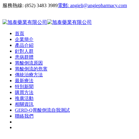
服務熱線:
(852) 3483 3989
電郵:
angieli@angiepharmacy.com
首頁
企業簡介
產品介紹
針對人群
患病群體
胃酸倒流原因
胃酸倒流的危害
傳統治療方法
最新療法
特別新聞
購買方法
推廣活動
相關資訊
GERD-Q胃酸倒流自我測試
聯絡我們