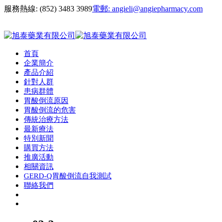
服務熱線:
(852) 3483 3989
電郵:
angieli@angiepharmacy.com
首頁
企業簡介
產品介紹
針對人群
患病群體
胃酸倒流原因
胃酸倒流的危害
傳統治療方法
最新療法
特別新聞
購買方法
推廣活動
相關資訊
GERD-Q胃酸倒流自我測試
聯絡我們