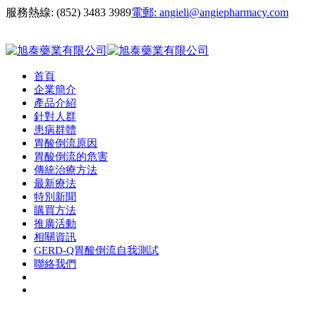
服務熱線:
(852) 3483 3989
電郵:
angieli@angiepharmacy.com
首頁
企業簡介
產品介紹
針對人群
患病群體
胃酸倒流原因
胃酸倒流的危害
傳統治療方法
最新療法
特別新聞
購買方法
推廣活動
相關資訊
GERD-Q胃酸倒流自我測試
聯絡我們