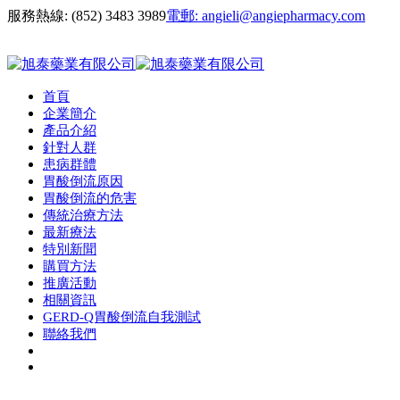
服務熱線:
(852) 3483 3989
電郵:
angieli@angiepharmacy.com
首頁
企業簡介
產品介紹
針對人群
患病群體
胃酸倒流原因
胃酸倒流的危害
傳統治療方法
最新療法
特別新聞
購買方法
推廣活動
相關資訊
GERD-Q胃酸倒流自我測試
聯絡我們